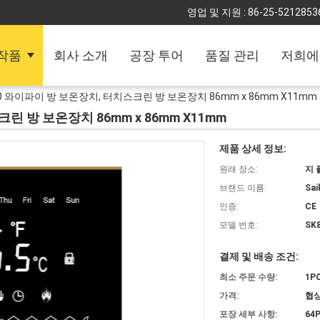
영업 및 지원 :
86-25-5212853
작품
회사 소개
공장 투어
품질 관리
저희에
20 와이파이 방 보온장치, 터치스크린 방 보온장치 86mm x 86mm X11mm
린 방 보온장치 86mm x 86mm X11mm
제품 상세 정보:
원래 장소:
지 
브랜드 이름:
Sai
인증:
CE
모델 번호:
SK
결제 및 배송 조건:
최소 주문 수량:
1P
가격:
협상
포장 세부 사항:
64