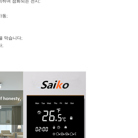
의하여 점화되는 전시;
가동;
을 막습니다;
다;