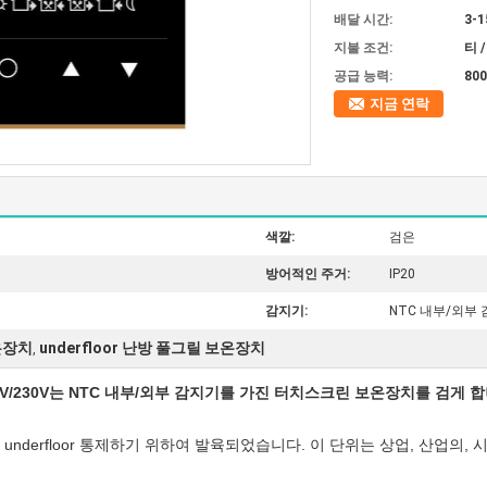
배달 시간:
3-1
지불 조건:
티 
공급 능력:
800
지금 연락
색깔:
검은
방어적인 주거:
IP20
감지기:
NTC 내부/외부
보온장치
underfloor 난방 풀그릴 보온장치
,
0V/230V는 NTC 내부/외부 감지기를 가진 터치스크린 보온장치를 검게 
underfloor 통제하기 위하여 발육되었습니다. 이 단위는 상업, 산업의,