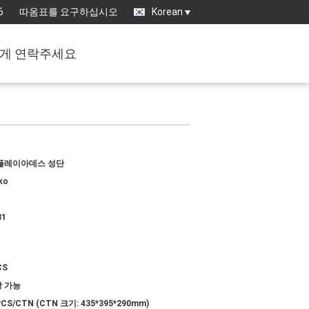
6
따옴표를 요구하십시오
Korean
게 연락주세요
플레이아데스 성단
ko
81
CS
 가능
PCS/CTN (CTN 크기: 435*395*290mm)