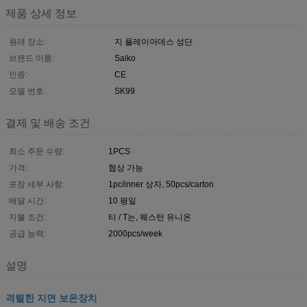
제품 상세 정보
원래 장소:
지 플레이아데스 성단
브랜드 이름:
Saiko
인증:
CE
모델 번호:
SK99
결제 및 배송 조건
최소 주문 수량:
1PCS
가격:
협상 가능
포장 세부 사항:
1pc/inner 상자, 50pcs/carton
배달 시간:
10 평일
지불 조건:
티 / T는, 웨스턴 유니온
공급 능력:
2000pcs/week
설명
격렬한 지면 보온장치