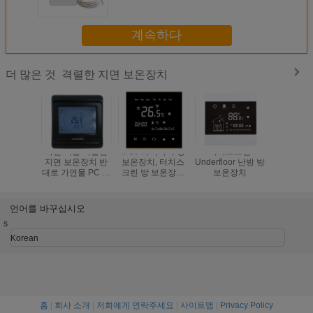
265V
계속하다
격렬한 지면 보온장치
더 많은 것
까만 색깔 격렬한
IP20 와이파이 방
터치스크린
잘 고
지면 보온장치 반
보온장치, 터치스
Underfloor 난방 방
Underflo
대로 가연물 PC 주
크린 방 보온장치
보온장치
그릴 보
거 물자
86mm x 86mm
X11mm
언어를 바꾸십시오
s
Korean
홈
|
회사 소개
|
저희에게 연락주세요
|
사이트맵
|
Privacy Policy