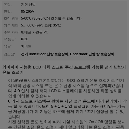
유형:
지면 난방
전압:
85 265V
조정 범위:
5-60℃ (35-90 ℃에 조정할 수 있습니다)
외부 제한:
5… 60℃ (공장 조정: 35℃)
주택 자재:
반대로 가연물 PC
IP 등급:
IP20
색깔:
화이트
전기 underfloor 난방 보온장치
Underfloor 난방 방 보온장치
강조점:
,
와이파이 지능형 LCD 터치 스크린 주간 프로그램 가능한 전기 난방기
온도 조절기
이 SK99
는 터치 스크린 온도 조절기로 전기
터치 스크린 온도 조절기
식 바닥 난방 시스템 또는 온수 난방 시스템 용으로 설계되었습니
다.
4.0 인치
컬러 터치 LCD 디스플레이를 사용하면 작동 상태를
쉽게 이해할 수 있습니다.
6 가지 모드로 시스템은 원하는 사전 설정 온도에 따라 편리하게 작
동 할 수 있습니다.
또한 5 + 1 + 1 일 프로그램 가능 재미있는
기능
을 제공합니다.이 기능은 하루에 쉽게 켜기 / 끄기 설정을 할 수 있
습니다.
사전 선택된 온도 변화에 따라 가열 시스템에 On / Off 명령을 보내
는 간단한 조절.
온도 조절기 제어 알고리즘에는 온도 조절기 판독