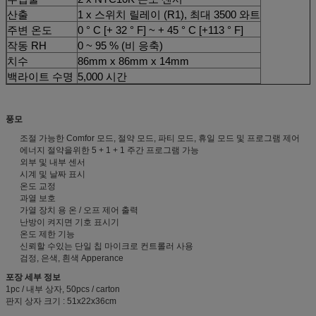
산출
1 x 스위치 릴레이 (R1), 최대 3500 와트
주변 온도
0 ° C [+ 32 ° F] ~ + 45 ° C [+113 ° F]
작동 RH
0 ~ 95 % (비 응축)
치수
86mm x 86mm x 14mm
백라이트 수명
5,000 시간
풍모
조절 가능한 Comfor 모드, 절약 모드, 파티 모드, 휴일 모드 및 프로그램 제어
에너지 절약을위한 5 + 1 + 1 주간 프로그램 가능
외부 및 내부 센서
시계 및 날짜 표시
온도 교정
과열 보호
가열 장치 용 온 / 오프 제어 출력
난방이 켜지면 기호 표시기
온도 제한 기능
신뢰할 수있는 단일 칩 마이크로 컨트롤러
사용
검정, 은색, 흰색 Apperance
포장 세부 정보
1pc / 내부 상자, 50pcs / carton
판지 상자 크기 : 51x22x36cm