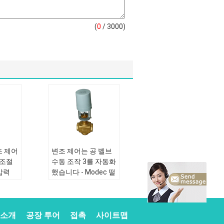
(
0
/ 3000)
조 제어
변조 제어는 공 벨브
 조절
수동 조작 3를 자동화
 압력
했습니다 - Modec 떨
어져에/가르키십시
준:
표
오
표준 또는 비표준:
표
 소개
공장 투어
접촉
사이트맵
준