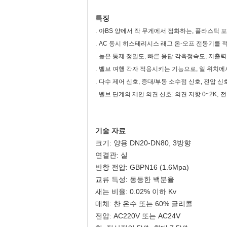
특징
.
아BS 양에서 작 무게에서 점화하는, 플라스틱 
.
AC 동시 히스테리시스 래그 온-오프 전동기를 
.
높은 통제 정밀도, 빠른 응답 각측정속도, 저출력 
.
벨브 여행 각자 적응시키는 기능으로, 일 위치에
.
다수 제어 신호, 증대/부동 소수점 신호, 전압 신호 0
.
벨브 단계의 제안 의견 신호: 의견 저항 0~2K
,
전
기술 자료
크기: 양용 DN20-DN80, 3방향
연결관: 실
반항 전압: GBPN16 (1.6Mpa)
교류 특성: 동등한 백분율
새는 비율: 0.02% 이하 Kv
매체: 찬 온수 또는 60% 글리콜
전압: AC220V 또는 AC24V