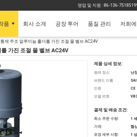
영업 및 지원 :
86-136-7518519
작품
회사 소개
공장 투어
품질 관리
저희에
 열 통제 주조 알루미늄 홀더를 가진 조절 물 벨브 AC24V
를 가진 조절 물 벨브 AC24V
제품 상세 정보:
원래 장소:
난
브랜드 이름:
SA
인증:
CE
모델 번호:
VB
결제 및 배송 조건:
최소 주문 수량:
1 
가격:
협상
포장 세부 사항:
1 