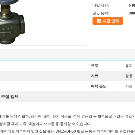
배달 시간:
5 
공급 능력:
30
지금 연락
구조:
통제
자료:
황동
매체 온도:
저온
 조절 벨브
계를 위해 적합하, 냉각해, 또한, 전기 야금술, 석유 경공업 등 화학물질과 같은 기업
조정하골 체계 교류, 액높이의 모수를 등 통제할 수 있습니다.
 액추에이터로 이루어져 있고 실을 꿰는 DN15-DN50 벨브 몸통은 액추에이터도 연결했습