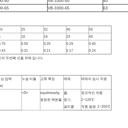
00-50
VB-3300-50
40
00-65
VB-3300-65
63
20
25
32
40
50
6
10
16
25
40
0.70
0.50
0.35
0.29
0.40
0.43
0.31
0.21
0.17
0.24
증기의 두번째 선을 위해 입니다.
상 압력
누설 비율
교류 특징
매체
매체의 임시 직원
a)
<0>
equilinearity,
물,
정규적인 작풍:
동등한 백분율
증기,
2~120℃
글리콜
작풍 발광: 2~350℃