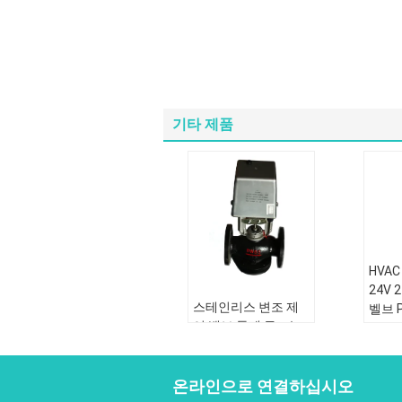
기타 제품
HVA
24V 
스테인리스 변조 제
벨브 
어 벨브 통제 구조는
유형:
금관 악기 물자를 위
구조:
조했습니다
힘:
A
온라인으로 연결하십시오
미디어:
물
자료: