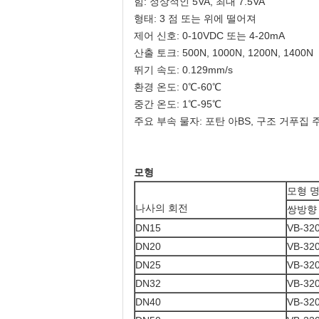
힘: 정상적인 5VA, 최대 7.5VA
형태: 3 점 또는 위에 떨어져
제어 신호: 0-10VDC 또는 4-20mA
산출 토크: 500N, 1000N, 1200N, 1400N
뛰기 속도: 0.129mm/s
환경 온도: 0℃-60℃
중간 온도: 1℃-95℃
주요 부속 물자: 포탄 아BS, 구조 거푸집
모형
모형 
나사의 회전
쌍방향
DN15
VB-32
DN20
VB-32
DN25
VB-32
DN32
VB-32
DN40
VB-32