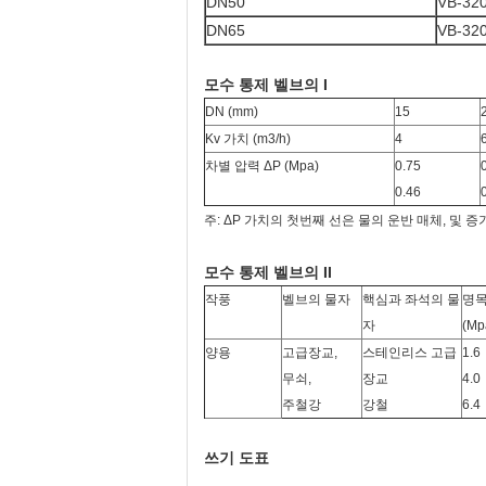
DN50
VB-32
DN65
VB-32
모수 통제 벨브의 I
DN (mm)
15
Kv 가치 (m3/h)
4
차별 압력 ΔP (Mpa)
0.75
0.46
주: ΔP 가치의 첫번째 선은 물의 운반 매체, 및 
모수 통제 벨브의 II
작풍
벨브의 물자
핵심과 좌석의 물
명목
자
(Mp
양용
고급장교,
스테인리스 고급
1.6
무쇠,
장교
4.0
주철강
강철
6.4
쓰기 도표