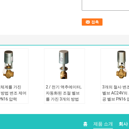
C 체계를 가진
2 / 전기 액추에이터,
3개의 철사 변
2 방법 변조 제어
자동화된 조절 벨브
벨브 AC24V의
PN16 압력
를 가진 3개의 방법
공 벨브 PN16
증기 통제 벨브
HVAC 체계
표준 또는 비표
통제
표준 또는 비표준:
표
준
C24V
준
구조:
통제
홈
제품 소개
회사
황동
구조:
통제
힘:
AC24V